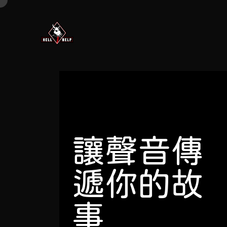
讓聲音傳
遞你的故
事