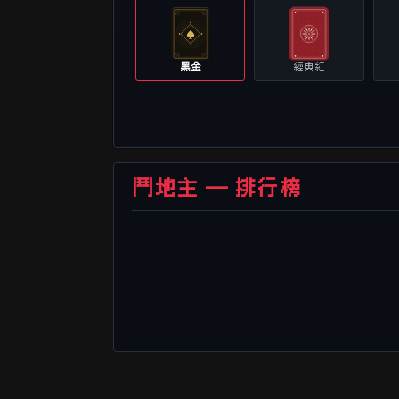
黑金
經典紅
鬥地主 — 排行榜