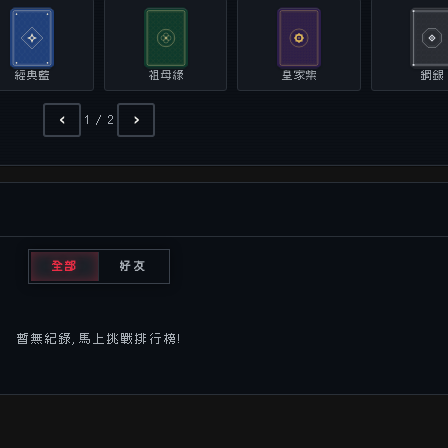
經典藍
祖母綠
皇家紫
鋼銀
‹
›
1 / 2
全部
好友
暫無紀錄,馬上挑戰排行榜!